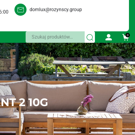
domlux@rozynscy.group
6:00
Szukaj:
0
T 2 10G