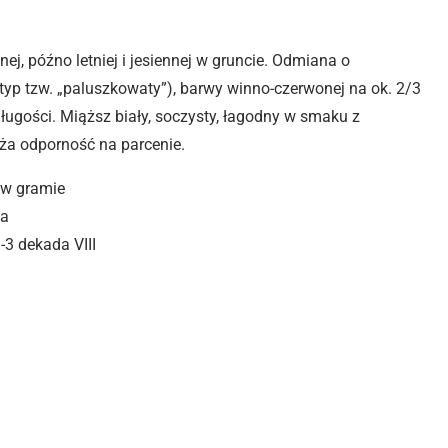
j, późno letniej i jesiennej w gruncie. Odmiana o
typ tzw. „paluszkowaty”), barwy winno-czerwonej na ok. 2/3
 długości. Miąższ biały, soczysty, łagodny w smaku z
uża odporność na parcenie.
 w gramie
ha
-3 dekada VIII
FLAMBOYANT 2 10G