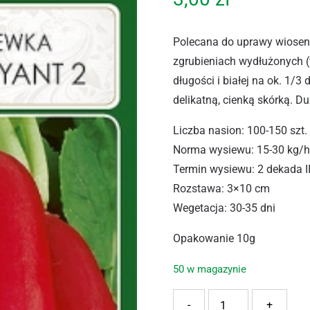
Polecana do uprawy wiosenne
zgrubieniach wydłużonych (
długości i białej na ok. 1/3
delikatną, cienką skórką. D
Liczba nasion: 100-150 szt.
Norma wysiewu: 15-30 kg/
Termin wysiewu: 2 dekada II
Rozstawa: 3×10 cm
Wegetacja: 30-35 dni
Opakowanie 10g
50 w magazynie
ilość PNOS RZODKIEWKA 
-
+