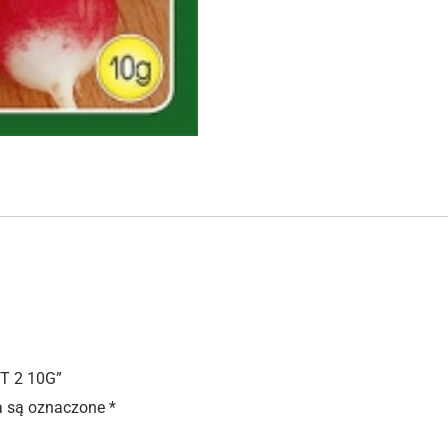
T 2 10G”
 są oznaczone
*