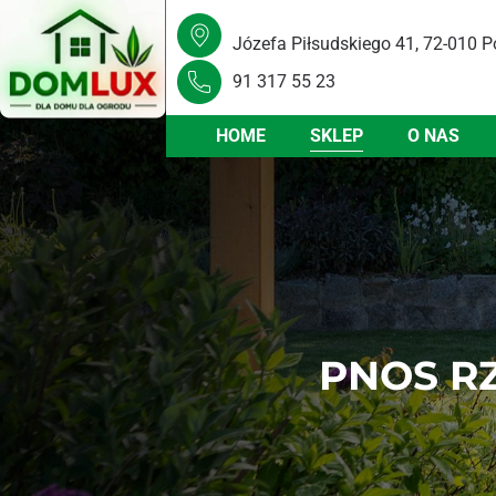
Józefa Piłsudskiego 41, 72-010 P
91 317 55 23
HOME
SKLEP
O NAS
PNOS R