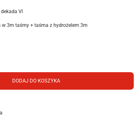
 dekada VI
n w 3m taśmy + taśma z hydrożelem 3m
TETRA IŁÓWIECKA 6M TAŚMA
DODAJ DO KOSZYKA
a