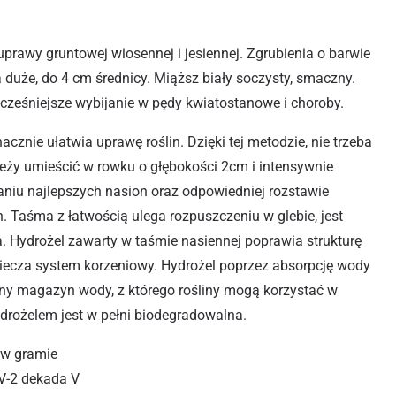
rawy gruntowej wiosennej i jesiennej. Zgrubienia o barwie
a duże, do 4 cm średnicy. Miąższ biały soczysty, smaczny.
cześniejsze wybijanie w pędy kwiatostanowe i choroby.
cznie ułatwia uprawę roślin. Dzięki tej metodzie, nie trzeba
leży umieścić w rowku o głębokości 2cm i intensywnie
aniu najlepszych nasion oraz odpowiedniej rozstawie
. Taśma z łatwością ulega rozpuszczeniu w glebie, jest
. Hydrożel zawarty w taśmie nasiennej poprawia strukturę
piecza system korzeniowy. Hydrożel poprzez absorpcję wody
czny magazyn wody, z którego rośliny mogą korzystać w
drożelem jest w pełni biodegradowalna.
 w gramie
V-2 dekada V