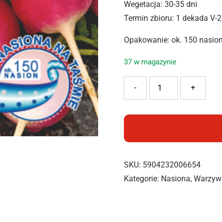
Wegetacja: 30-35 dni
Termin zbioru: 1 dekada V-2
Opakowanie: ok. 150 nasio
37 w magazynie
ilość PNOS RZODKIEWKA 
-
+
SKU:
5904232006654
Kategorie:
Nasiona
,
Warzyw