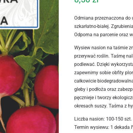
Odmiana przeznaczona do up
szkarłatno-białej. Zgrubieni
Odporna na parcenie oraz w
Wysiew nasion na taśmie zna
przerywać roślin. Taśmę na
podlewać. Dzięki wykorzyst
zapewnimy sobie obfity plon
całkowicie biodegradowalna
gleby i podłoża oraz zabez
pęcznieje i tworzy ekologi
okresach suszy. Taśma z hy
Liczba nasion: 100-150 szt.
Termin wysiewu: 1 dekada I