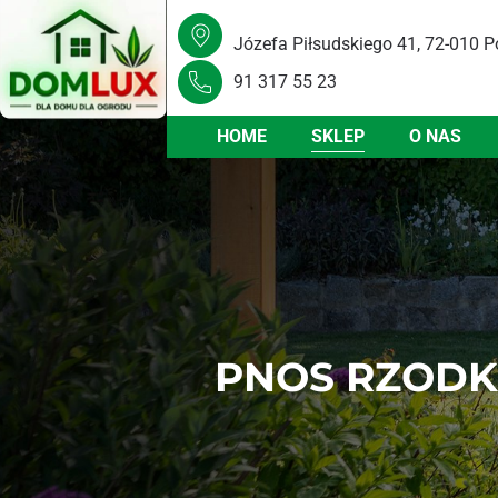
Józefa Piłsudskiego 41, 72-010 P
91 317 55 23
HOME
SKLEP
O NAS
PNOS RZODK