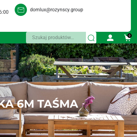
domlux@rozynscy.group
6:00
Szukaj:
0
KA 6M TAŚMA