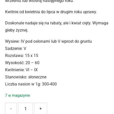
wrześniu lub wiosną następnego roku.
Kwitnie od kwietnia do lipca w drugim roku uprawy.
Doskonale nadaje się na rabaty, ale i kwiat cięty. Wymaga
gleby żyznej.
Wysiew: IV pod osłonami lub V wprost do gruntu
Sadzenie: V
Rozstawa: 15 x 15
Wysokość: 20 – 60
Kwitnienie: VI – IX
Stanowisko: słoneczne
Liczba nasion w 1g: 300-400
7 w magazynie
ilość PNOS STOKROTKA ENOR 0,2G
-
+