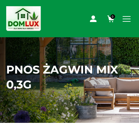
0
PNOS ŻAGWIN MIX
0,3G