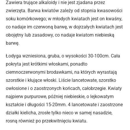
Zawiera trujące alkaloidy i nie jest zjadana przez
zwierzęta. Barwa kwiatów zależy od stopnia kwasowości
soku komórkowego; w młodych kwiatach jest on kwaśny,
co nadaje im czerwoną barwę, w dojrzałych kwiatach jest
obojętny lub zasadowy, co nadaje kwiatom niebieską
barwę.
Łodyga wzniesiona, gruba, o wysokości 30-100cm. Cała
pokryta jest krótkimi włoskami, ponadto
ciemnoczerwonymi brodawkami, na których wyrastają
szorstkie i kłujące włoski. Liście lancetowate, szorstko
owłosione i o zaostrzonych końcach, całobrzegie. Kwiaty
najpierw purpurowe, później niebieskie, o lejkowatym
kształcie i długości 15-20mm. 4 lancetowate i zaostrzone
działki kielicha, zrosłe tylko nieco w samej nasadzie,
rosną również po przekwitnięciu kwiatu.