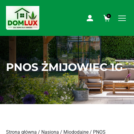
0
PNOS ŻMIJOWIEC 1G
Strona główna
/
Nasiona
/
Miododajne
/ PNOS