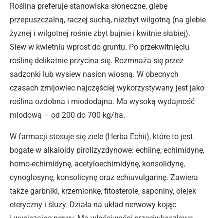
Roślina preferuje stanowiska słoneczne, glebę
przepuszczalną, raczej suchą, niezbyt wilgotną (na glebie
żyznej i wilgotnej rośnie zbyt bujnie i kwitnie słabiej).
Siew w kwietniu wprost do gruntu. Po przekwitnięciu
roślinę delikatnie przycina się. Rozmnaża się przez
sadzonki lub wysiew nasion wiosną. W obecnych
czasach żmijowiec najczęściej wykorzystywany jest jako
roślina ozdobna i miododajna. Ma wysoką wydajność
miodową – od 200 do 700 kg/ha.
W farmacji stosuje się ziele (Herba Echii), które to jest
bogate w alkaloidy pirolizyzdynowe: echiinę, echimidynę,
homo-echimidynę, acetyloechimidynę, konsolidynę,
cynoglosynę, konsolicynę oraz echiuvulgarinę. Zawiera
także garbniki, krzemionkę, fitosterole, saponiny, olejek
eteryczny i śluzy. Działa na układ nerwowy kojąc