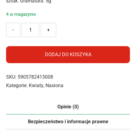
sztuk. Gramatura: 5g.
4 w magazynie
ilość POLAN NASTURCJA PNĄCA MIX 5G
-
+
DODAJ DO KOSZYKA
SKU:
5905782413008
Kategorie:
Kwiaty
,
Nasiona
Opinie (0)
Bezpieczeństwo i informacje prawne