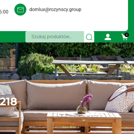
domlux@rozynscy.group
6:00
Szukaj:
0
218