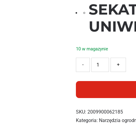
SEKAT
UNIW
10 w magazynie
ilość POWERMAX SEKATOR 
-
+
SKU:
2009900062185
Kategoria:
Narzędzia ogrod