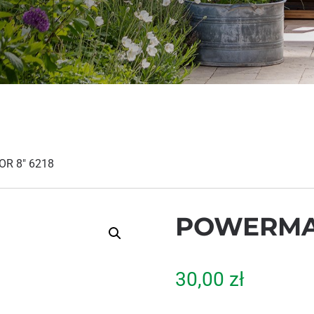
R 8″ 6218
POWERMAX
30,00
zł