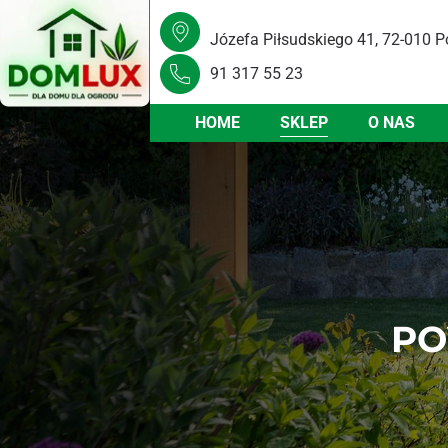
Józefa Piłsudskiego 41, 72-010 P
91 317 55 23
HOME
SKLEP
O NAS
PO