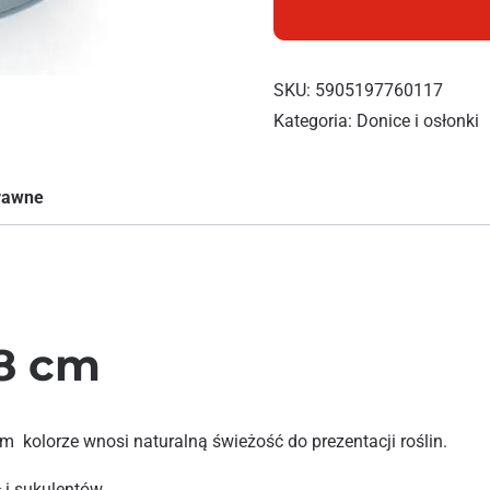
SKU:
5905197760117
Kategoria:
Donice i osłonki
prawne
8 cm
m kolorze wnosi naturalną świeżość do prezentacji roślin.
ł i sukulentów