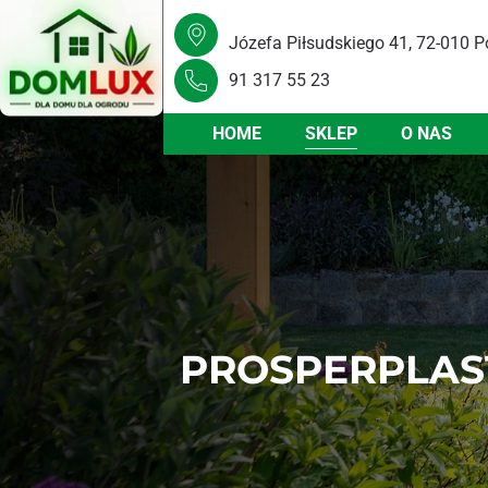
Józefa Piłsudskiego 41, 72-010 P
91 317 55 23
HOME
SKLEP
O NAS
PROSPERPLAST