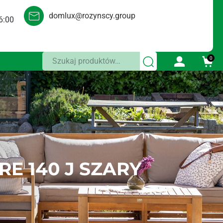
domlux@rozynscy.group
6:00
Szukaj:
0
E 140 J SZARY