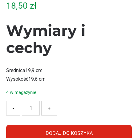
18,50
zł
Wymiary i
cechy
Średnica
19,9 cm
Wysokość
19,6 cm
4 w magazynie
ilość PROSPERPLAST DONICZKA TUBO P ECO DPOP200W B
-
+
DODAJ DO KOSZYKA