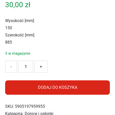
30,00
zł
Wysokość [mm]
:
150
Szerokość [mm]
:
885
3 w magazynie
ilość PROSPERPLAST SKRZYNKA RESPANA SET 900 SZAR
-
+
DODAJ DO KOSZYKA
SKU:
5905197959955
Kategoria:
Donice i osłonki