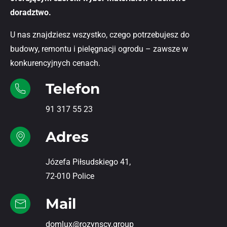
doradztwo.
U nas znajdziesz wszystko, czego potrzebujesz do
budowy, remontu i pielęgnacji ogrodu – zawsze w
konkurencyjnych cenach.
Telefon
91 317 55 23
Adres
Józefa Piłsudskiego 41,
72-010 Police
Mail
domlux@rozynscy.group