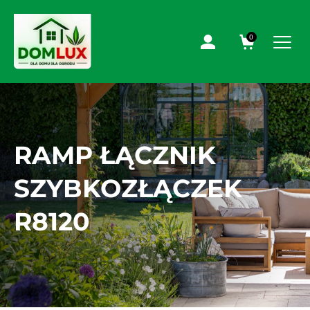
0
RAMP ŁĄCZNIK
SZYBKOZŁĄCZEK
R8120