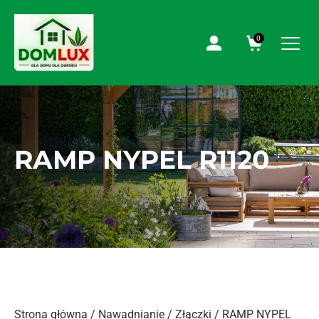
0
RAMP NYPEL R1120
Strona główna
/
Nawadnianie
/
Złączki
/ RAMP NYPEL