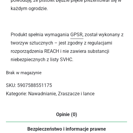
powoduję, że pistolet będzie piękie prezentował się w
każdym ogrodzie.
Produkt spełnia wymagania
GPSR,
został wykonany z
tworzyw sztucznych – jest zgodny z regulacjami
rozporządzenia REACH i nie zawiera substancji
niebezpiecznych z listy SVHC.
Brak w magazynie
SKU:
5907588551175
Kategorie:
Nawadnianie
,
Zraszacze i lance
Opinie (0)
Bezpieczeństwo i informacje prawne