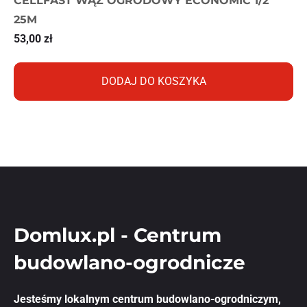
CELLFAST WĄŻ OGRODOWY ECONOMIC 1/2
25M
53,00
zł
DODAJ DO KOSZYKA
Domlux.pl - Centrum
budowlano-ogrodnicze
Jesteśmy lokalnym centrum budowlano-ogrodniczym,