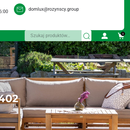
domlux@rozynscy.group
6:00
Szukaj:
0
402