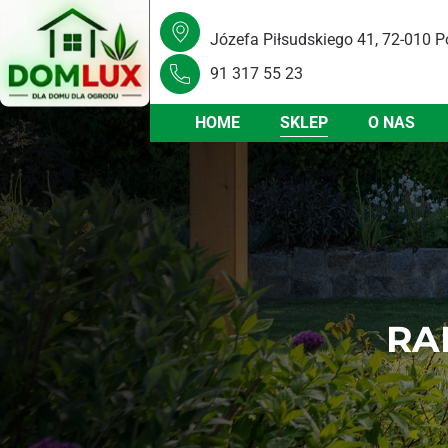
Józefa Piłsudskiego 41, 72-010 P
91 317 55 23
HOME
SKLEP
O NAS
RA