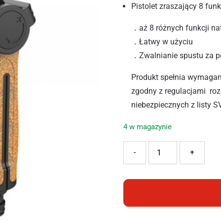
Pistolet zraszający 8 fu
．aż 8 różnych funkcji na
．Łatwy w użyciu
．Zwalnianie spustu za 
Produkt spełnia wymagan
zgodny z regulacjami roz
niebezpiecznych z listy S
4 w magazynie
ilość RAMP PISTOLET RET
-
+