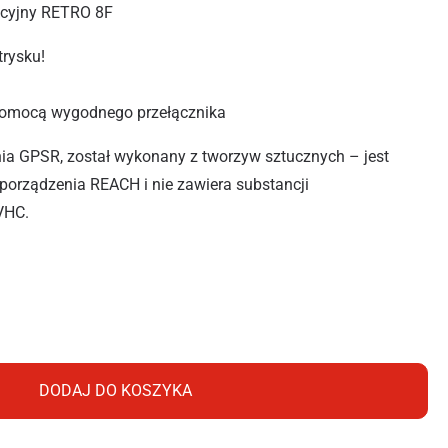
nkcyjny RETRO 8F
trysku!
pomocą wygodnego przełącznika
ia GPSR, został wykonany z tworzyw sztucznych – jest
porządzenia REACH i nie zawiera substancji
VHC.
RO R8402
DODAJ DO KOSZYKA