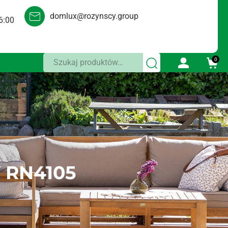
domlux@rozynscy.group
6:00
Szukaj:
0
 RN4105