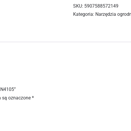
SKU:
5907588572149
Kategoria:
Narzędzia ogrod
RN4105”
 są oznaczone
*