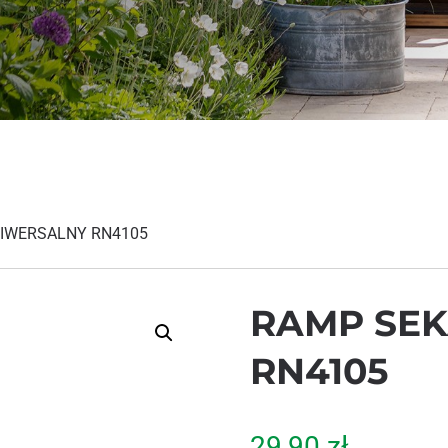
NIWERSALNY RN4105
RAMP SE
RN4105
29,90
zł