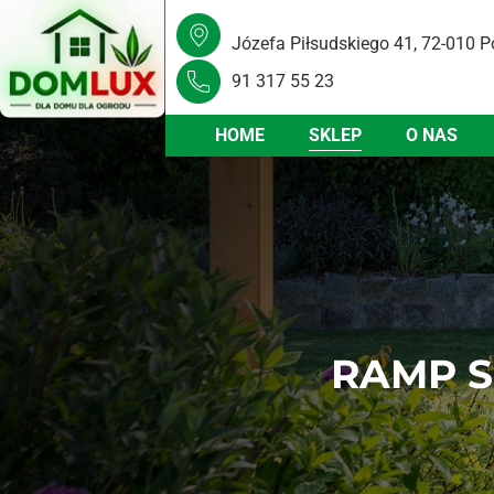
Józefa Piłsudskiego 41, 72-010 P
91 317 55 23
HOME
SKLEP
O NAS
RAMP S