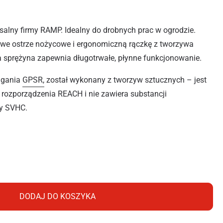
salny firmy RAMP. Idealny do drobnych prac w ogrodzie.
e ostrze nożycowe i ergonomiczną rączkę z tworzywa
 sprężyna zapewnia długotrwałe, płynne funkcjonowanie.
agania
GPSR,
został wykonany z tworzyw sztucznych – jest
 rozporządzenia REACH i nie zawiera substancji
ty SVHC.
WERSALNY RN4105
DODAJ DO KOSZYKA