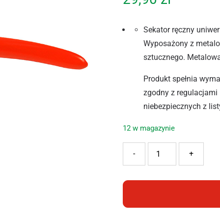
Sekator ręczny uniwer
Wyposażony z metalow
sztucznego. Metalowa
Produkt spełnia wym
zgodny z regulacjami
niebezpiecznych z lis
12 w magazynie
ilość RAMP SEKATOR UNI
-
+