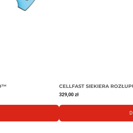
GO™
CELLFAST SIEKIERA ROZŁU
329,00
zł
D