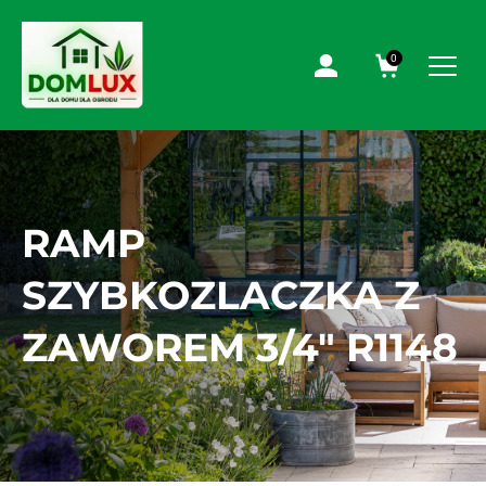
0
RAMP
SZYBKOZLACZKA Z
ZAWOREM 3/4″ R1148