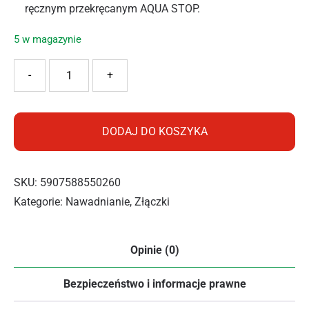
ręcznym przekręcanym AQUA STOP.
5 w magazynie
ilość RAMP SZYBKOZLACZKA Z ZAWOREM 3/4" R1148
-
+
DODAJ DO KOSZYKA
SKU:
5907588550260
Kategorie:
Nawadnianie
,
Złączki
Opinie (0)
Bezpieczeństwo i informacje prawne