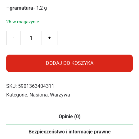
–
gramatura-
1,2 g
26 w magazynie
ilość SAŁATA KRÓLOWA MAJOWYCH 1.2G MASŁOWA
-
+
DODAJ DO KOSZYKA
SKU:
5901363404311
Kategorie:
Nasiona
,
Warzywa
Opinie (0)
Bezpieczeństwo i informacje prawne