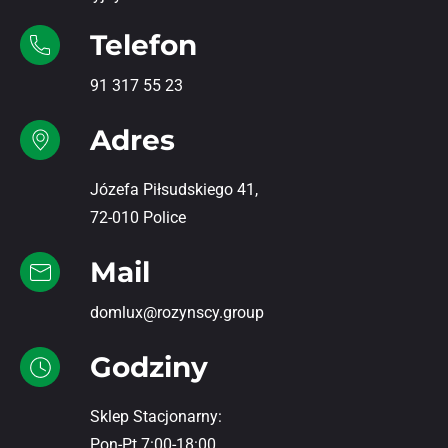
Telefon
91 317 55 23
Adres
Józefa Piłsudskiego 41,
72-010 Police
Mail
domlux@rozynscy.group
Godziny
Sklep Stacjonarny:
Pon-Pt 7:00-18:00