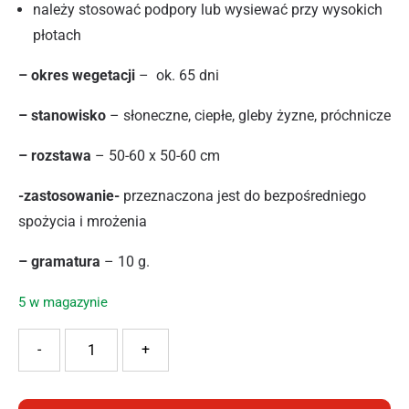
należy stosować podpory lub wysiewać przy wysokich
płotach
– okres wegetacji
– ok. 65 dni
– stanowisko
– słoneczne, ciepłe, gleby żyzne, próchnicze
– rozstawa
– 50-60 x 50-60 cm
-zastosowanie-
przeznaczona jest do bezpośredniego
spożycia i mrożenia
– gramatura
– 10 g.
5 w magazynie
ilość SPÓJNIA FASOLA BLAUHILDE 10G
-
+