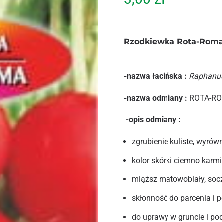
Rzodkiewka Rota-Rom
-nazwa łacińska :
Raphanus
-nazwa odmiany :
ROTA-R
-opis odmiany :
zgrubienie kuliste, wyrów
kolor skórki ciemno karm
miąższ matowobiały, soc
skłonność do parcenia i 
do uprawy w gruncie i po