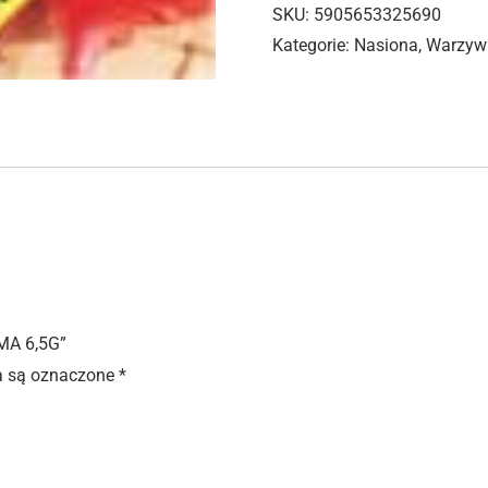
SKU:
5905653325690
Kategorie:
Nasiona
,
Warzyw
MA 6,5G”
 są oznaczone
*