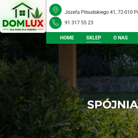
Józefa Piłsudskiego 41, 72-010 P
91 317 55 23
HOME
SKLEP
O NAS
SPÓJNI