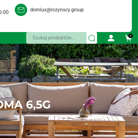
domlux@rozynscy.group
6:00
Szukaj:
0
MA 6,5G