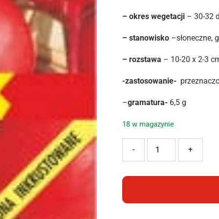
– okres wegetacji
– 30-32 d
– stanowisko
–słoneczne, g
– rozstawa
– 10-20 x 2-3 cm
-zastosowanie-
przeznaczo
–
gramatura-
6,5 g
18 w magazynie
ilość SPÓJNIA RZODKIEWK
-
+