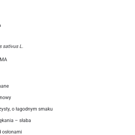
a
 sativus L.
OMA
nane
inowy
zysty, o łagodnym smaku
pękania – słaba
d osłonami