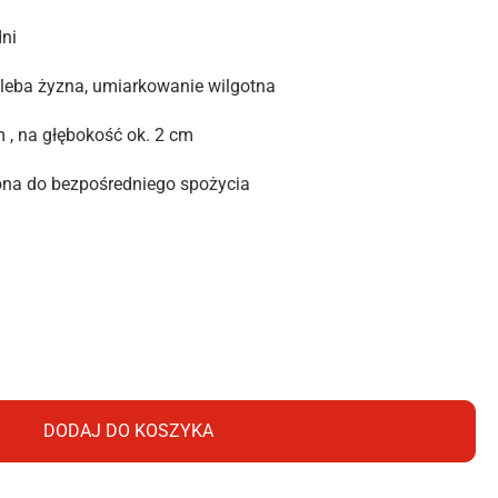
ni
leba żyzna, umiarkowanie wilgotna
 , na głębokość ok. 2 cm
na do bezpośredniego spożycia
A ROTA ROMA 6,5G
DODAJ DO KOSZYKA