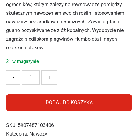
ogrodników, którym zależy na równowadze pomiędzy
skutecznym nawożeniem swoich roślin i stosowaniem
nawozów bez środków chemicznych. Zawiera ptasie
guano pozyskiwane ze złóż kopalnych. Wydobycie nie
zagraża siedliskom pingwinów Humboldta i innych
morskich ptaków.
21 w magazynie
ilość Substral Naturen Pomidory i Zioła 1l
-
+
DODAJ DO KOSZYKA
SKU:
5907487103406
Kategoria:
Nawozy