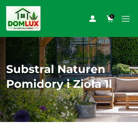
0
Substral Naturen
Pomidory i Zioła 1l