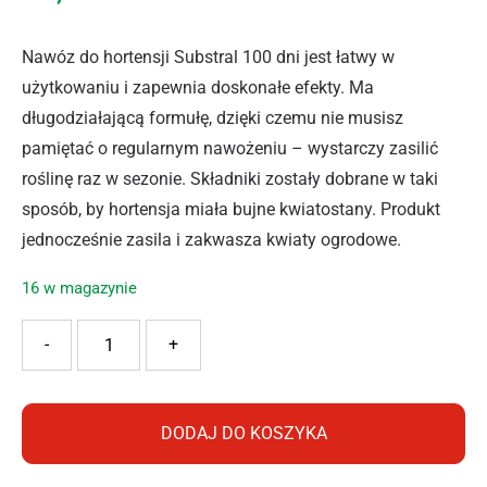
Nawóz do hortensji Substral 100 dni jest łatwy w
użytkowaniu i zapewnia doskonałe efekty. Ma
długodziałającą formułę, dzięki czemu nie musisz
pamiętać o regularnym nawożeniu – wystarczy zasilić
roślinę raz w sezonie. Składniki zostały dobrane w taki
sposób, by hortensja miała bujne kwiatostany. Produkt
jednocześnie zasila i zakwasza kwiaty ogrodowe.
16 w magazynie
ilość SUBSTRAL NAWÓZ DO HORTENSJI 100 DNI 1KG
-
+
DODAJ DO KOSZYKA