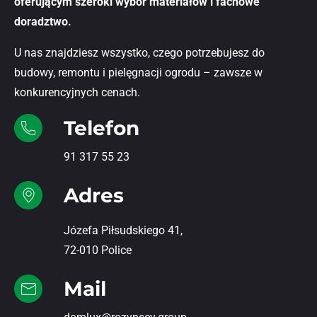
oferującym szeroki wybór materiałów i fachowe
doradztwo.
U nas znajdziesz wszystko, czego potrzebujesz do
budowy, remontu i pielęgnacji ogrodu – zawsze w
konkurencyjnych cenach.
Telefon
91 317 55 23
Adres
Józefa Piłsudskiego 41,
72-010 Police
Mail