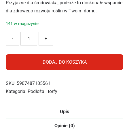
Przyjazne dla środowiska, podłoże to doskonałe wsparcie
dla zdrowego rozwoju roślin w Twoim domu.
141 w magazynie
ilość SUBSTRAL PODŁOZE DO PALM 5L
-
+
DODAJ DO KOSZYKA
SKU:
5907487105561
Kategoria:
Podłoża i torfy
Opis
Opinie (0)