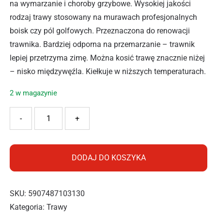
na wymarzanie i choroby grzybowe. Wysokiej jakości
rodzaj trawy stosowany na murawach profesjonalnych
boisk czy pól golfowych. Przeznaczona do renowacji
trawnika. Bardziej odporna na przemarzanie – trawnik
lepiej przetrzyma zimę. Można kosić trawę znacznie niżej
– nisko międzywęźla. Kiełkuje w niższych temperaturach.
2 w magazynie
ilość Substral Trawa Samozagęszczająca Renowacyjna 5kg
-
+
DODAJ DO KOSZYKA
SKU:
5907487103130
Kategoria:
Trawy