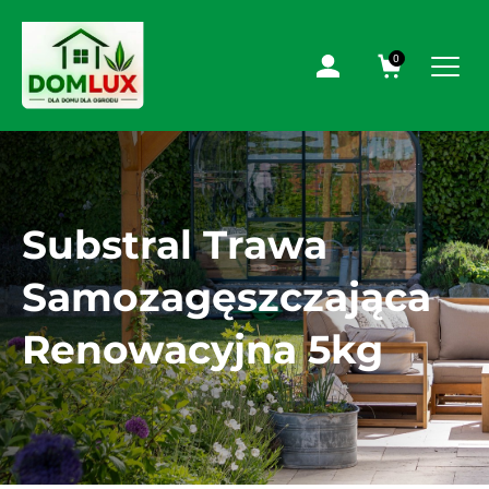
0
Substral Trawa
Samozagęszczająca
Renowacyjna 5kg