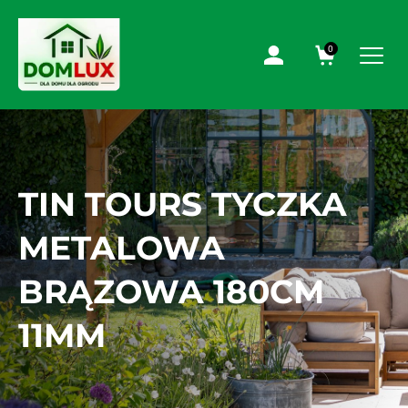
0
TIN TOURS TYCZKA
METALOWA
BRĄZOWA 180CM
11MM