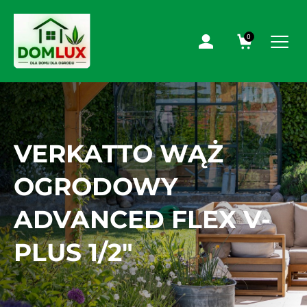
0
VERKATTO WĄŻ
OGRODOWY
ADVANCED FLEX V-
PLUS 1/2″