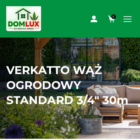
0
VERKATTO WĄŻ
OGRODOWY
STANDARD 3/4″ 30m