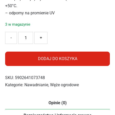
+50°C.
– odporny na promienie UV
3 w magazynie
ilość VERKATTO WĄŻ OGRODOWY STANDARD 3/4" 30m
-
+
DODAJ DO KOSZYKA
SKU:
5902641073748
Kategorie:
Nawadnianie
,
Węże ogrodowe
Opinie (0)