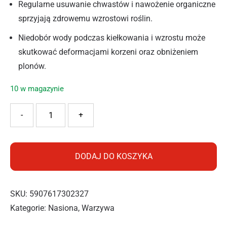
Regularne usuwanie chwastów i nawożenie organiczne
sprzyjają zdrowemu wzrostowi roślin.
Niedobór wody podczas kiełkowania i wzrostu może
skutkować deformacjami korzeni oraz obniżeniem
plonów.
10 w magazynie
ilość VILMORIN PIETRUSZKA HALBLANGE TAŚMA 7M
-
+
DODAJ DO KOSZYKA
SKU:
5907617302327
Kategorie:
Nasiona
,
Warzywa