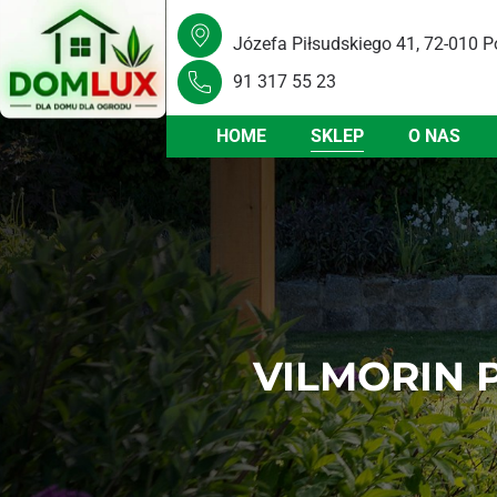
Józefa Piłsudskiego 41, 72-010 P
91 317 55 23
HOME
SKLEP
O NAS
VILMORIN 