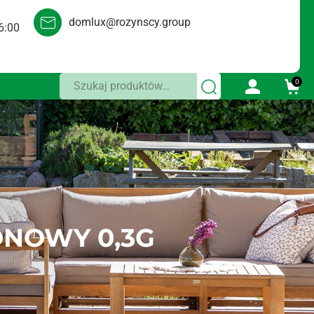
domlux@rozynscy.group
6:00
Szukaj:
0
ONOWY 0,3G