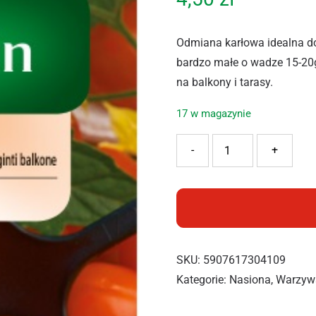
Odmiana karłowa idealna d
bardzo małe o wadze 15-20g.
na balkony i tarasy.
17 w magazynie
ilość VILMORIN POMIDOR
-
+
SKU:
5907617304109
Kategorie:
Nasiona
,
Warzyw