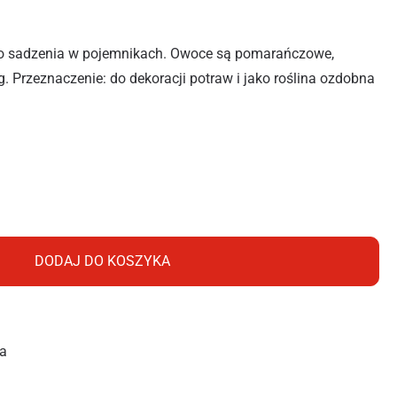
o sadzenia w pojemnikach. Owoce są pomarańczowe,
 Przeznaczenie: do dekoracji potraw i jako roślina ozdobna
 VENUS BALKONOWY 0,3G
DODAJ DO KOSZYKA
a