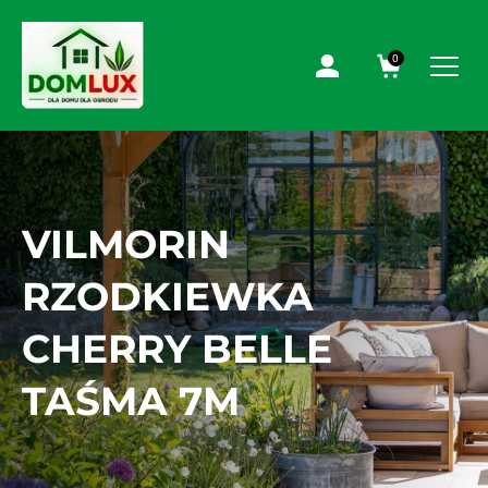
0
VILMORIN
RZODKIEWKA
CHERRY BELLE
TAŚMA 7M