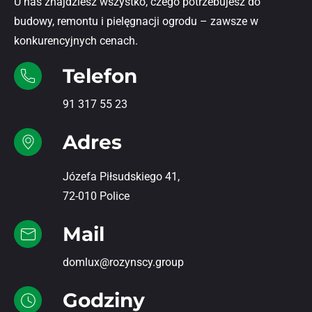
U nas znajdziesz wszystko, czego potrzebujesz do
budowy, remontu i pielęgnacji ogrodu – zawsze w
konkurencyjnych cenach.
Telefon
91 317 55 23
Adres
Józefa Piłsudskiego 41,
72-010 Police
Mail
domlux@rozynscy.group
Godziny