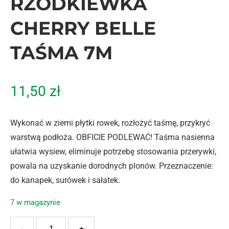
RZODKIEWKA
CHERRY BELLE
TAŚMA 7M
11,50
zł
Wykonać w ziemi płytki rowek, rozłożyć taśmę, przykryć
warstwą podłoża. OBFICIE PODLEWAĆ! Taśma nasienna
ułatwia wysiew, eliminuje potrzebę stosowania przerywki,
powala na uzyskanie dorodnych plonów. Przeznaczenie:
do kanapek, surówek i sałatek.
7 w magazynie
ilość VILMORIN RZODKIEWKA CHERRY BELLE TAŚMA 7M
-
+