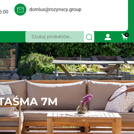
domlux@rozynscy.group
6:00
Szukaj:
0
TAŚMA 7M