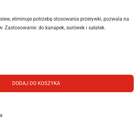
iew, eliminuje potrzebę stosowania przerywki, pozwala na
. Zastosowanie: do kanapek, surówek i sałatek.
WKA WARTA TAŚMA 7M
DODAJ DO KOSZYKA
a