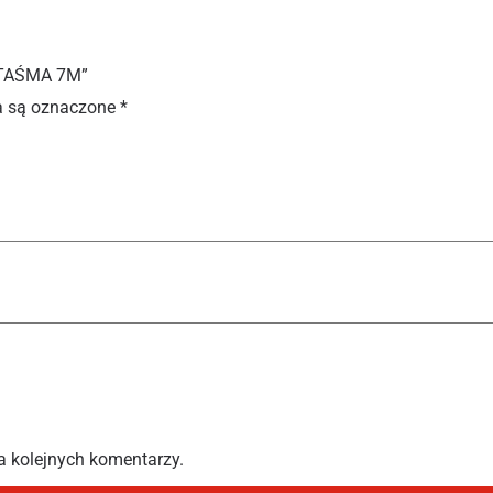
 TAŚMA 7M”
 są oznaczone
*
a kolejnych komentarzy.