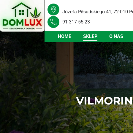
Józefa Piłsudskiego 41, 72-010 P
91 317 55 23
HOME
SKLEP
O NAS
VILMORI