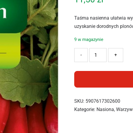
Taśma nasienna ułatwia wys
uzyskanie dorodnych plonów
9 w magazynie
ilość VILMORIN RZODKIE
-
+
SKU:
5907617302600
Kategorie:
Nasiona
,
Warzyw