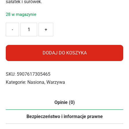
sałatek i surówek.
28 w magazynie
ilość VILMORIN SAŁATA CASSINI OTOCZKOWANA 150Z
-
+
DODAJ DO KOSZYKA
SKU:
5907617305465
Kategorie:
Nasiona
,
Warzywa
Opinie (0)
Bezpieczeństwo i informacje prawne