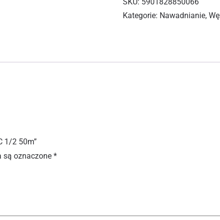
SKU:
5901828850066
Kategorie:
Nawadnianie
,
Wę
C 1/2 50m”
 są oznaczone
*