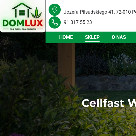
Józefa Piłsudskiego 41, 72-010 P
91 317 55 23
HOME
SKLEP
O NAS
Cellfast