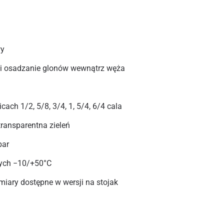
wy
 i osadzanie glonów wewnątrz węża
ach 1/2, 5/8, 3/4, 1, 5/4, 6/4 cala
transparentna zieleń
bar
zych −10/+50°С
miary dostępne w wersji na stojak