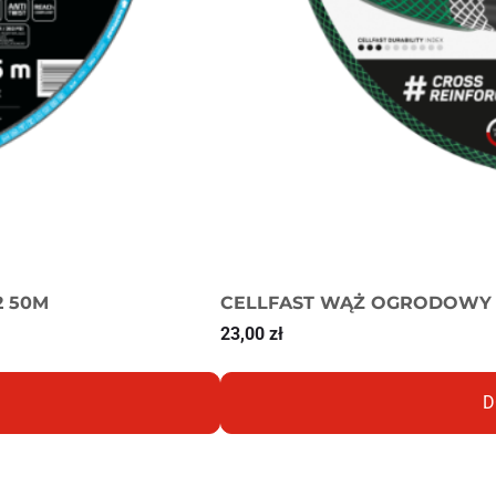
2 50M
CELLFAST WĄŻ OGRODOWY E
23,00
zł
D