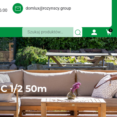
domlux@rozynscy.group
6:00
Szukaj:
0
C 1/2 50m