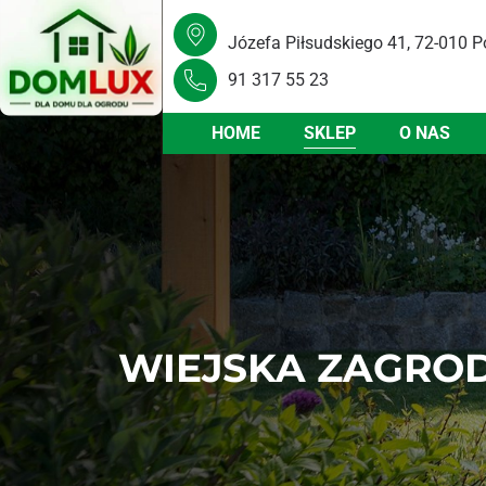
Józefa Piłsudskiego 41, 72-010 P
91 317 55 23
HOME
SKLEP
O NAS
WIEJSKA ZAGRO