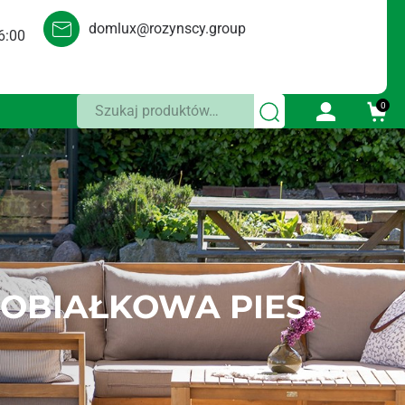
domlux@rozynscy.group
6:00
Szukaj:
0
OBIAŁKOWA PIES