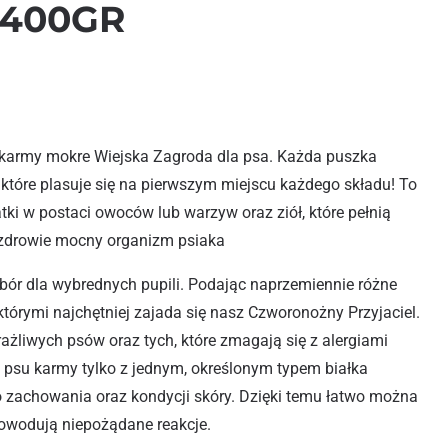
 400GR
karmy mokre Wiejska Zagroda dla psa. Każda puszka
 które plasuje się na pierwszym miejscu każdego składu! To
ki w postaci owoców lub warzyw oraz ziół, które pełnią
 zdrowie mocny organizm psiaka
ór dla wybrednych pupili. Podając naprzemiennie różne
którymi najchętniej zajada się nasz Czworonożny Przyjaciel.
rażliwych psów oraz tych, które zmagają się z alergiami
su karmy tylko z jednym, określonym typem białka
 zachowania oraz kondycji skóry. Dzięki temu łatwo można
powodują niepożądane reakcje.