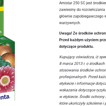
Amistar 250 SC jest środki
zawiesiny do rozcieńczania
głównie zapobiegawczego w 
warzywnych.
Uwaga! Ze środków ochrony
Przed każdym użyciem przec
dotyczące produktu.
Kupujący oświadcza, iż speł
8 marca 2013 r. o środkach 
stosowania środków ochron
profesjonalnych. Przed każ
etykiecie i informacje dot
wskazania dotyczące ryzyk
w etykiecie. Środki ochrony
które ukończyły szkolenie 