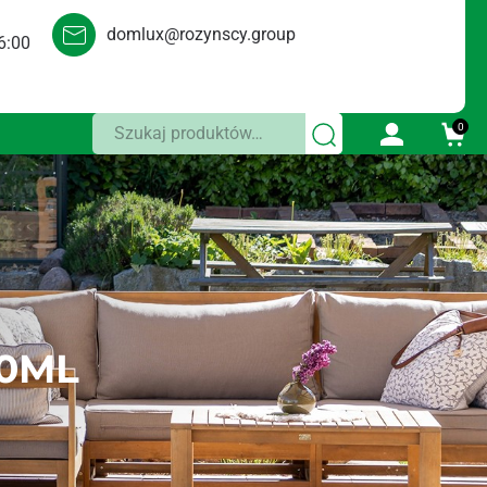
domlux@rozynscy.group
6:00
Szukaj:
0
10ML