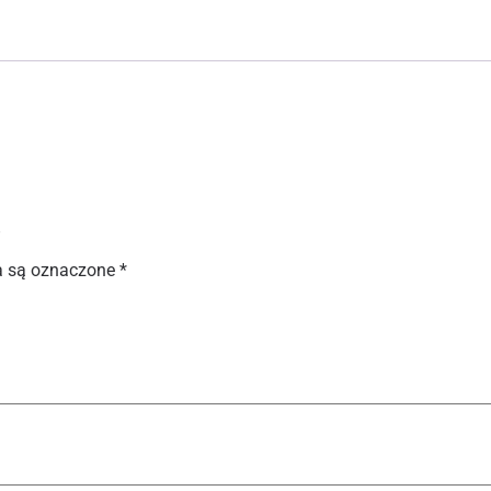
”
 są oznaczone
*