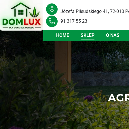
Józefa Piłsudskiego 41, 72-010 P
91 317 55 23
HOME
SKLEP
O NAS
AGR