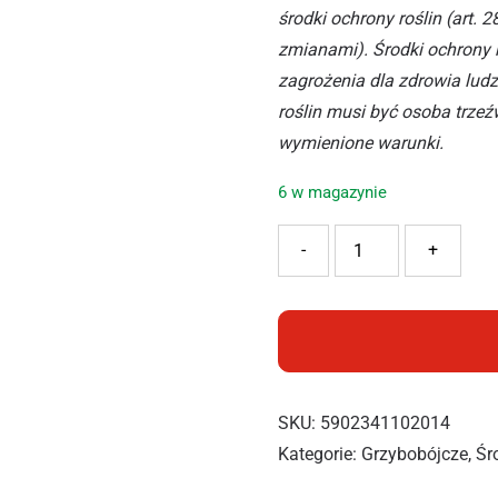
środki ochrony roślin (art. 
zmianami). Środki ochrony r
zagrożenia dla zdrowia ludz
roślin musi być osoba trzeź
wymienione warunki.
6 w magazynie
ilość AGRECOL AMISTAR 2
-
+
SKU:
5902341102014
Kategorie:
Grzybobójcze
,
Śr