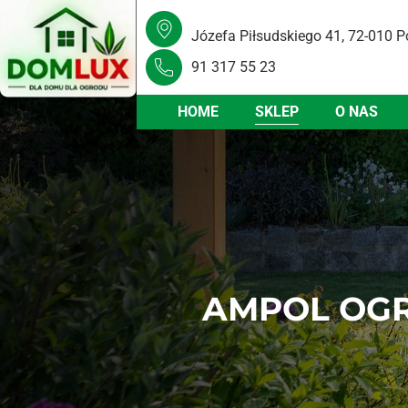
Józefa Piłsudskiego 41, 72-010 P
91 317 55 23
HOME
SKLEP
O NAS
AMPOL OGR