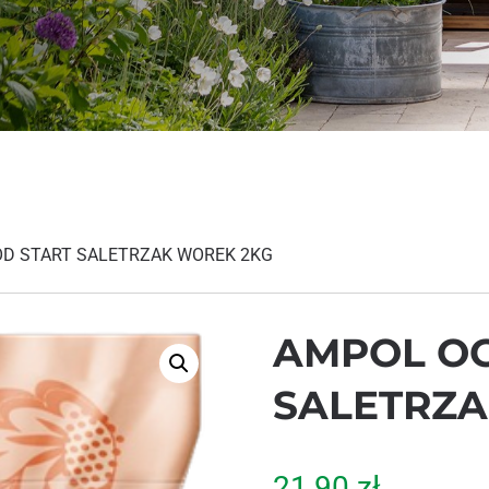
D START SALETRZAK WOREK 2KG
AMPOL O
SALETRZA
21,90
zł