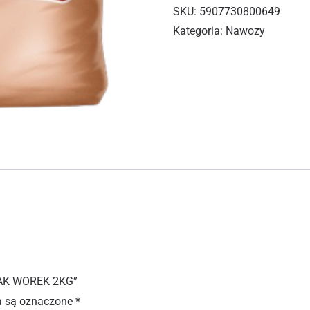
SKU:
5907730800649
Kategoria:
Nawozy
ZAK WOREK 2KG”
 są oznaczone
*