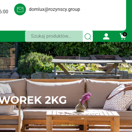
domlux@rozynscy.group
6:00
Szukaj:
0
 WOREK 2KG