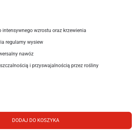
 intensywnego wzrostu oraz krzewienia
ia regularny wysiew
iwersalny nawóz
zczalnością i przyswajalnością przez rośliny
T SALETRZAK WOREK 2KG
DODAJ DO KOSZYKA