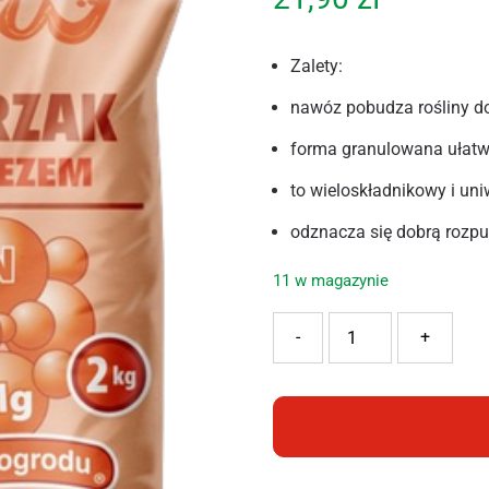
Zalety:
nawóz pobudza rośliny do
forma granulowana ułatw
to wieloskładnikowy i un
odznacza się dobrą rozpus
11 w magazynie
ilość AMPOL OGRÓD STAR
-
+