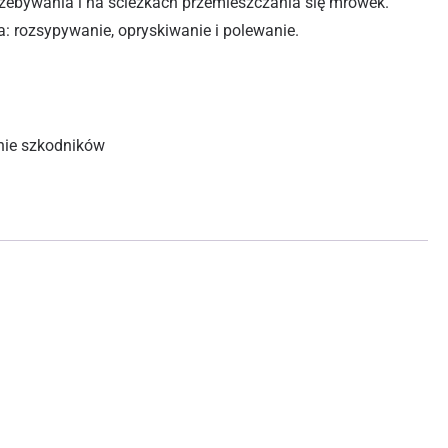
zebywania i na ścieżkach przemieszczania się mrówek.
a: rozsypywanie, opryskiwanie i polewanie.
nie szkodników