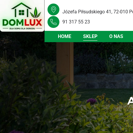
Józefa Piłsudskiego 41, 72-010 P
91 317 55 23
HOME
SKLEP
O NAS