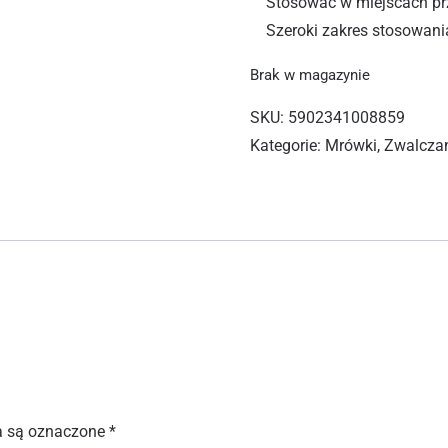
Stosować w miejscach pr
Szeroki zakres stosowani
Brak w magazynie
SKU:
5902341008859
Kategorie:
Mrówki
,
Zwalcza
 są oznaczone
*