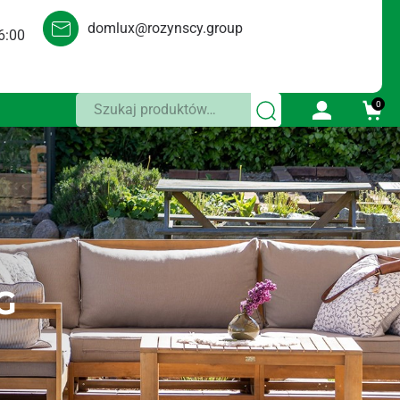
domlux@rozynscy.group
6:00
Szukaj:
0
G