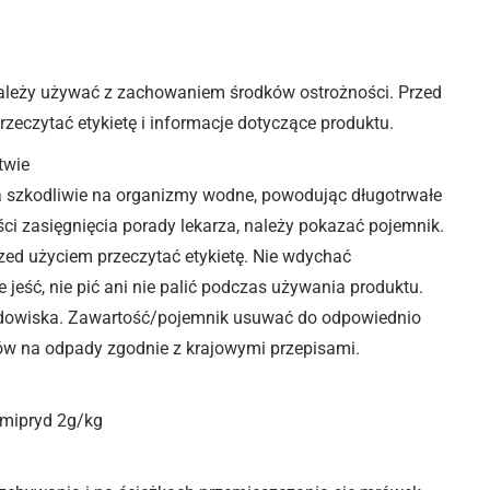
ależy używać z zachowaniem środków ostrożności. Przed
zeczytać etykietę i informacje dotyczące produktu.
twie
ła szkodliwie na organizmy wodne, powodując długotrwałe
ści zasięgnięcia porady lekarza, należy pokazać pojemnik.
rzed użyciem przeczytać etykietę. Nie wdychać
e jeść, nie pić ani nie palić podczas używania produktu.
odowiska. Zawartość/pojemnik usuwać do odpowiednio
 na odpady zgodnie z krajowymi przepisami.
amipryd 2g/kg