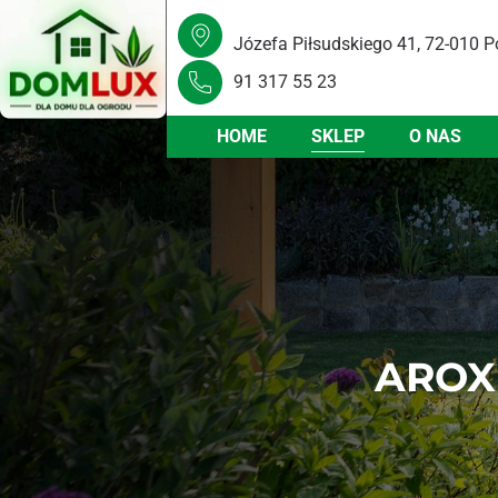
Józefa Piłsudskiego 41, 72-010 P
91 317 55 23
HOME
SKLEP
O NAS
AROX 