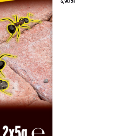
6,90
zł