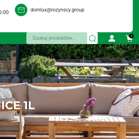
domlux@rozynscy.group
6:00
Szukaj:
0
ICE 1L