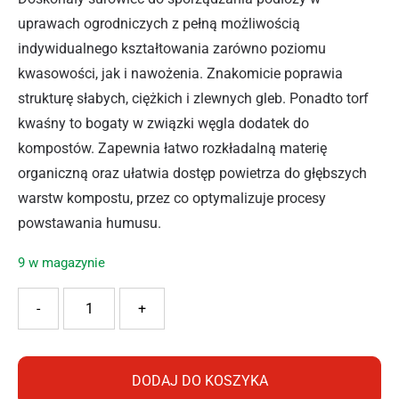
uprawach ogrodniczych z pełną możliwością
indywidualnego kształtowania zarówno poziomu
kwasowości, jak i nawożenia. Znakomicie poprawia
strukturę słabych, ciężkich i zlewnych gleb. Ponadto torf
kwaśny to bogaty w związki węgla dodatek do
kompostów. Zapewnia łatwo rozkładalną materię
organiczną oraz ułatwia dostęp powietrza do głębszych
warstw kompostu, przez co optymalizuje procesy
powstawania humusu.
9 w magazynie
ilość Aura Torf ogrodniczy kwaśny 80 L
-
+
DODAJ DO KOSZYKA