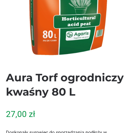
Aura Torf ogrodniczy
kwaśny 80 L
27,00
zł
Doskonały surowiec do sporządzania podłoży w