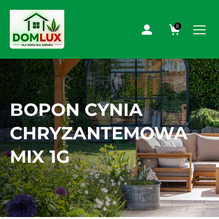
0
BOPON CYNIA
CHRYZANTEMOWA
MIX 1G