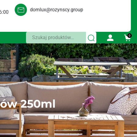
domlux@rozynscy.group
6:00
Szukaj:
0
nów 250ml