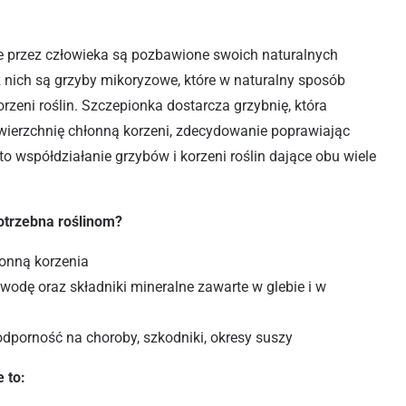
e przez człowieka są pozbawione swoich naturalnych
nich są grzyby mikoryzowe, które w naturalny sposób
rzeni roślin. Szczepionka dostarcza grzybnię, która
owierzchnię chłonną korzeni, zdecydowanie poprawiając
o współdziałanie grzybów i korzeni roślin dające obu wiele
otrzebna roślinom?
łonną korzenia
ą wodę oraz składniki mineralne zawarte w glebie i w
odporność na choroby, szkodniki, okresy suszy
 to: