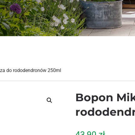
yza do rododendronów 250ml
Bopon Mik
rododend
43,90
zł