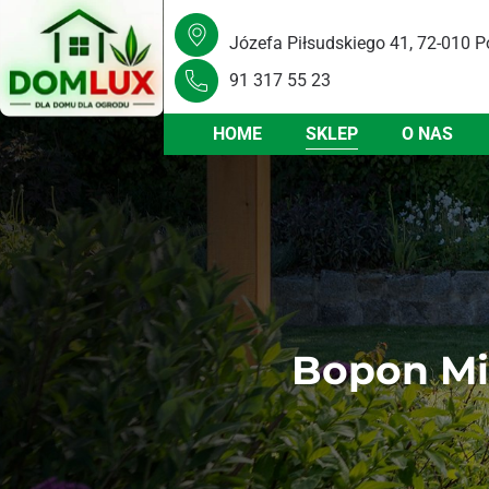
Józefa Piłsudskiego 41, 72-010 P
91 317 55 23
HOME
SKLEP
O NAS
Bopon Mi