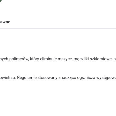
prawne
ch polimerów, który eliminuje mszyce, mączliki szklarniowe, pr
powietrza. Regularnie stosowany znacząco ogranicza występo