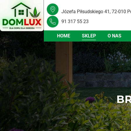
Józefa Piłsudskiego 41, 72-010 P
91 317 55 23
HOME
SKLEP
O NAS
BR