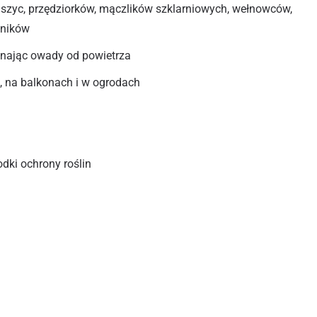
szyc, przędziorków, mączlików szklarniowych, wełnowców,
dników
inając owady od powietrza
 na balkonach i w ogrodach
odki ochrony roślin