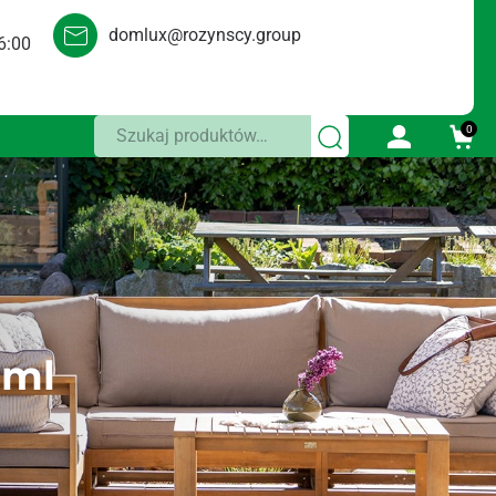
domlux@rozynscy.group
6:00
Szukaj:
0
0ml