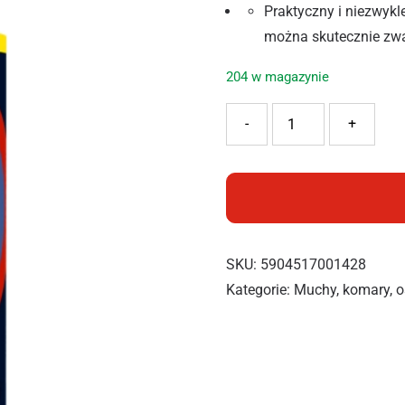
Praktyczny i niezwykl
można skutecznie zwa
204 w magazynie
ilość BROS LEP NA MYCH
-
+
SKU:
5904517001428
Kategorie:
Muchy, komary, os