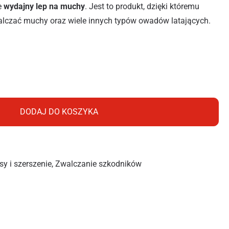
e
wydajny lep na muchy
. Jest to produkt, dzięki któremu
lczać muchy oraz wiele innych typów owadów latających.
Y OKRĄGŁY
DODAJ DO KOSZYKA
y i szerszenie
,
Zwalczanie szkodników