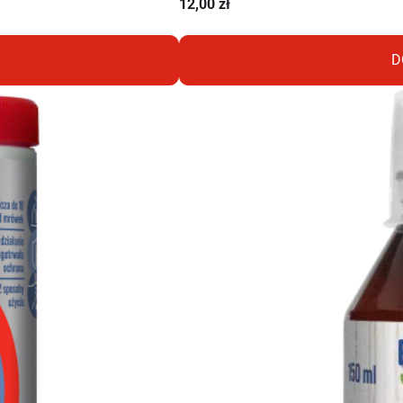
12,00
zł
D