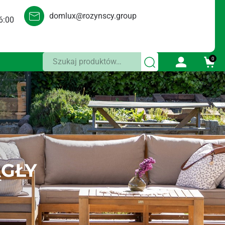
domlux@rozynscy.group
6:00
Szukaj:
0
ĄGŁY