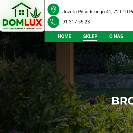
Józefa Piłsudskiego 41, 72-010 P
91 317 55 23
HOME
SKLEP
O NAS
BRO