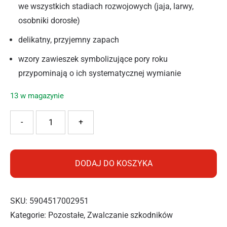
we wszystkich stadiach rozwojowych (jaja, larwy,
osobniki dorosłe)
delikatny, przyjemny zapach
wzory zawieszek symbolizujące pory roku
przypominają o ich systematycznej wymianie
13 w magazynie
ilość BROS ZAWIESZKA NA MOLE 4 PORY ROKU 4SZT
-
+
DODAJ DO KOSZYKA
SKU:
5904517002951
Kategorie:
Pozostałe
,
Zwalczanie szkodników