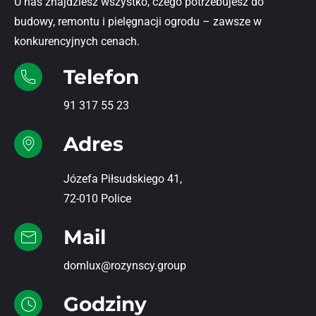
U nas znajdziesz wszystko, czego potrzebujesz do
budowy, remontu i pielęgnacji ogrodu – zawsze w
konkurencyjnych cenach.
Telefon
91 317 55 23
Adres
Józefa Piłsudskiego 41,
72-010 Police
Mail
domlux@rozynscy.group
Godziny