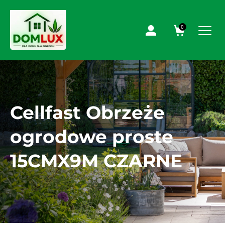
0
Cellfast Obrzeże
ogrodowe proste
15CMX9M CZARNE