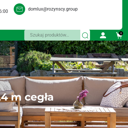
domlux@rozynscy.group
6:00
Szukaj:
0
,4 m cegła