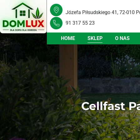
Józefa Piłsudskiego 41, 72-010 P
91 317 55 23
HOME
SKLEP
O NAS
Cellfast 