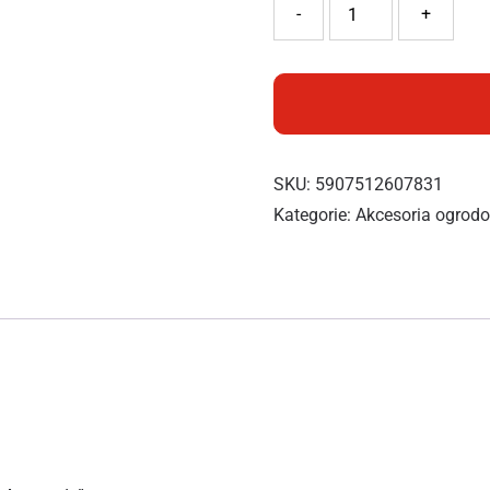
ilość Cellfast Palisada ogr
-
+
SKU:
5907512607831
Kategorie:
Akcesoria ogrod