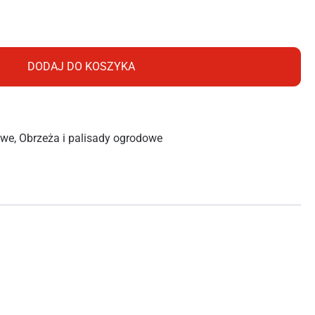
odowa ECO 2,4 m cegła
DODAJ DO KOSZYKA
owe
,
Obrzeża i palisady ogrodowe