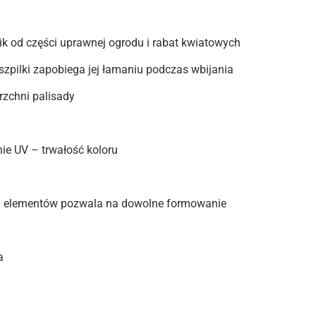
ik od części uprawnej ogrodu i rabat kwiatowych
szpilki zapobiega jej łamaniu podczas wbijania
rzchni palisady
ie UV – trwałość koloru
a elementów pozwala na dowolne formowanie
a