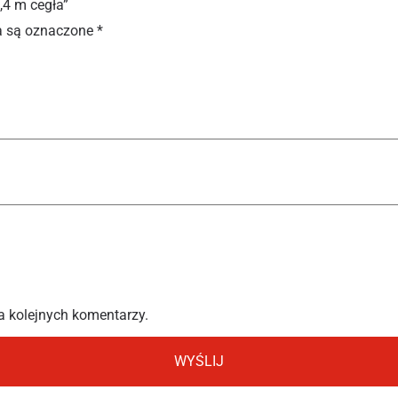
,4 m cegła”
 są oznaczone
*
a kolejnych komentarzy.