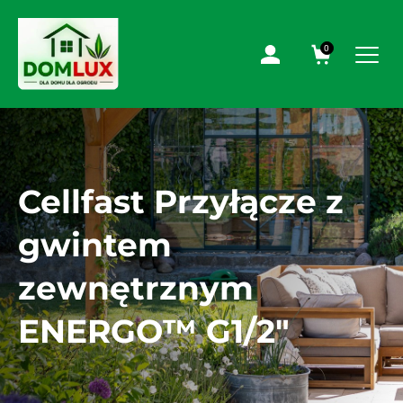
0
Cellfast Przyłącze z
gwintem
zewnętrznym
ENERGO™ G1/2″