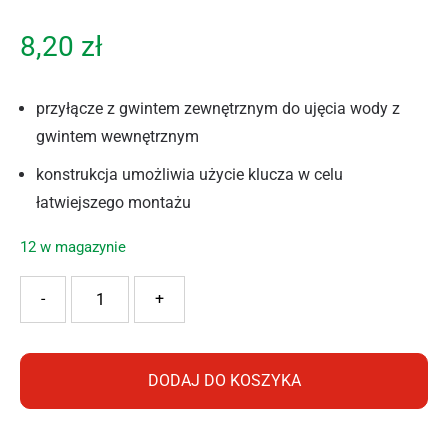
8,20
zł
przyłącze z gwintem zewnętrznym do ujęcia wody z
gwintem wewnętrznym
konstrukcja umożliwia użycie klucza w celu
łatwiejszego montażu
12 w magazynie
ilość Cellfast Przyłącze z gwintem zewnętrznym ENERGO™ G
-
+
DODAJ DO KOSZYKA