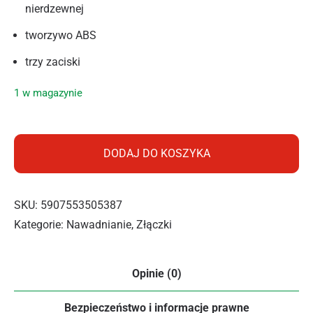
nierdzewnej
tworzywo ABS
trzy zaciski
1 w magazynie
ilość Cellfast Szybkozłącze – przelot BASIC 1/2″ – 5/8″ (luz)
DODAJ DO KOSZYKA
SKU:
5907553505387
Kategorie:
Nawadnianie
,
Złączki
Opinie (0)
Bezpieczeństwo i informacje prawne