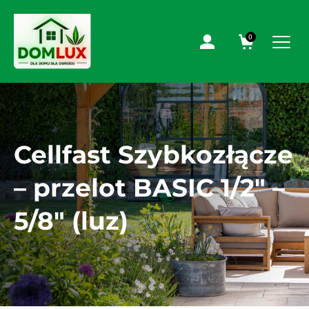
0
Cellfast Szybkozłącze
– przelot BASIC 1/2″ –
5/8″ (luz)