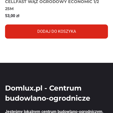
CELLFAST WĄŻ OGRODOWY ECONOMIC 1/2
25M
53,00
zł
DODAJ DO KOSZYKA
Domlux.pl - Centrum
budowlano-ogrodnicze
Jesteśmy lokalnym centrum budowlano-ogrodniczym,