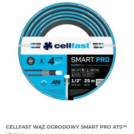
CELLFAST WĄŻ OGRODOWY SMART PRO ATS™