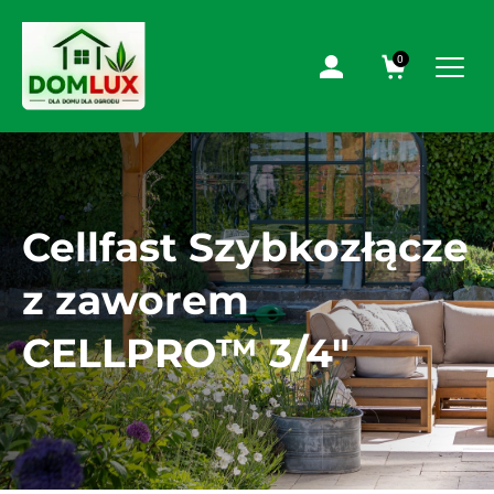
0
Cellfast Szybkozłącze
z zaworem
CELLPRO™ 3/4″