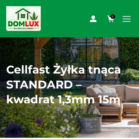
0
Cellfast Żyłka tnąca
STANDARD –
kwadrat 1,3mm 15m