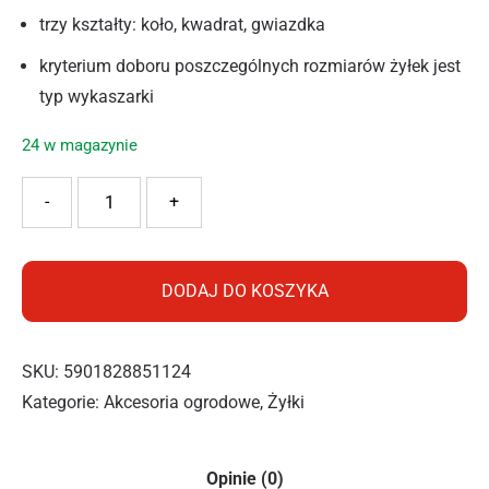
trzy kształty: koło, kwadrat, gwiazdka
kryterium doboru poszczególnych rozmiarów żyłek jest
typ wykaszarki
24 w magazynie
ilość Cellfast Żyłka tnąca STANDARD – kwadrat 1,3mm 15m
-
+
DODAJ DO KOSZYKA
SKU:
5901828851124
Kategorie:
Akcesoria ogrodowe
,
Żyłki
Opinie (0)